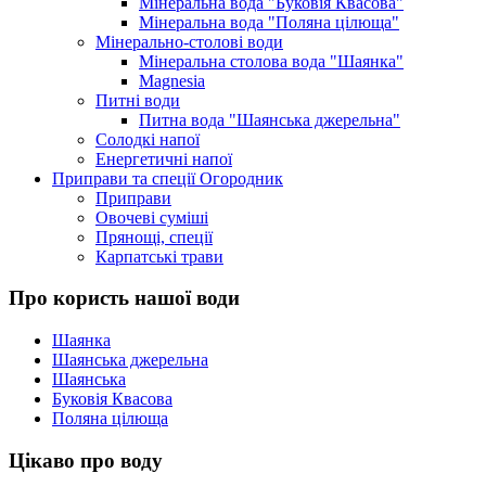
Мінеральна вода "Буковія Квасова"
Мінеральна вода "Поляна цілюща"
Мінерально-столові води
Мінеральна столова вода "Шаянка"
Magnesia
Питні води
Питна вода "Шаянська джерельна"
Солодкі напої
Енергетичні напої
Приправи та спеції Огородник
Приправи
Овочеві суміші
Прянощі, спеції
Карпатські трави
Про користь нашої води
Шаянка
Шаянська джерельна
Шаянська
Буковія Квасова
Поляна цілюща
Цікаво про воду