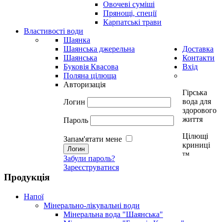
Овочеві суміші
Прянощі, спеції
Карпатські трави
Властивості води
Шаянка
Шаянська джерельна
Доставка
Шаянська
Контакти
Буковія Квасова
Вхід
Поляна цілюща
Авторизація
Гірська
вода для
Логин
здорового
життя
Пароль
Цілющі
Запам'ятати мене
криниці
тм
Забули пароль?
Зареєструватися
Продукція
Напої
Мінерально-лікувальні води
Мінеральна вода "Шаянська"