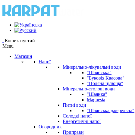
Кошик пустий
Menu
Магазин
Напої
Мінерально-лікувальні води
"Шаянська"
"Буковія Квасова"
"Поляна цілюща"
Мінерально-столові води
"Шаянка"
Magnesia
Питні води
"Шаянська джерельна"
Солодкі напої
Енергетичні напої
Огородник
Приправи