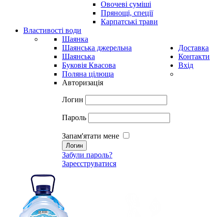
Овочеві суміші
Прянощі, спеції
Карпатські трави
Властивості води
Шаянка
Шаянська джерельна
Доставка
Шаянська
Контакти
Буковія Квасова
Вхід
Поляна цілюща
Авторизація
Логин
Пароль
Запам'ятати мене
Забули пароль?
Зареєструватися