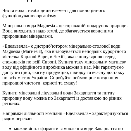
Чиста вода - необхідний елемент для повноцінного
функціонування організму.
Мінеральна вода Magnesia - це справжній подарунок природи.
Вона виходить з надр землі, де збагачується корисними
природними мінералами.
«Едельвелла» є дистриб’ютором мінерально-столової води
Magnesia (Магнезія), яка видобувається неподалік курортного
містечка Карлові Вари, в Чехії і, яка є популярною серед
споживачів по всій Європі. Купити таку мінеральну, магнієву
воду від офіційного виробника можна в нас. Ми гарантуємо
доступні ціни, якісну продукцію, швидку та вчасну доставку
по всіх містах України. Спробуйте неймовірне поєднання
природної чистоти, користі та смаку!
Купити мінеральні лікувальні води Закарпаття та питну
природну воду можна по Закарпатті із доставкою по різних
регіонах.
Напрямки діяльності компанії «Едельвелла» характеризуються
рядом переваг:
можливість оформити замовлення води Закарпаття по