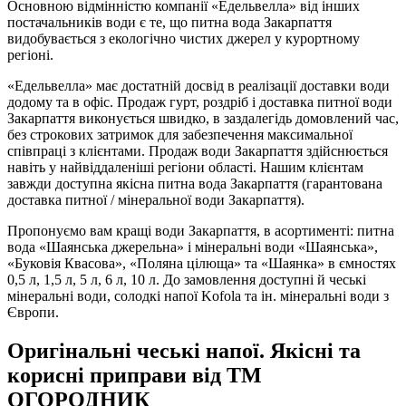
Основною відмінністю компанії «Едельвелла» від інших
постачальників води є те, що питна вода Закарпаття
видобувається з екологічно чистих джерел у курортному
регіоні.
«Едельвелла» має достатній досвід в реалізації доставки води
додому та в офіс. Продаж гурт, роздріб і доставка питної води
Закарпаття виконується швидко, в заздалегідь домовлений час,
без строкових затримок для забезпечення максимальної
співпраці з клієнтами. Продаж води Закарпаття здійснюється
навіть у найвіддаленіші регіони області. Нашим клієнтам
завжди доступна якісна питна вода Закарпаття (гарантована
доставка питної / мінеральної води Закарпаття).
Пропонуємо вам кращі води Закарпаття, в асортименті: питна
вода «Шаянська джерельна» і мінеральні води «Шаянська»,
«Буковія Квасова», «Поляна цілюща» та «Шаянка» в ємностях
0,5 л, 1,5 л, 5 л, 6 л, 10 л. До замовлення доступні й чеські
мінеральні води, солодкі напої Kofola та ін. мінеральні води з
Європи.
Оригінальні чеські напої. Якісні та
корисні приправи від ТМ
ОГОРОДНИК