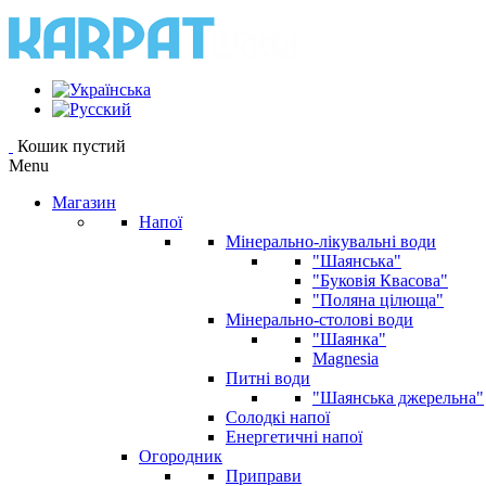
Кошик пустий
Menu
Магазин
Напої
Мінерально-лікувальні води
"Шаянська"
"Буковія Квасова"
"Поляна цілюща"
Мінерально-столові води
"Шаянка"
Magnesia
Питні води
"Шаянська джерельна"
Солодкі напої
Енергетичні напої
Огородник
Приправи