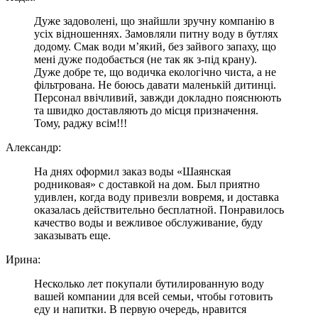
Дуже задоволені, що знайшли зручну компанію в
усіх відношеннях. Замовляли питну воду в бутлях
додому. Смак води м’який, без зайвого запаху, що
мені дуже подобається (не так як з-під крану).
Дуже добре те, що водичка екологічно чиста, а не
фільтрована. Не боюсь давати маленькій дитинці.
Персонал ввічливий, завжди докладно пояснюють
та швидко доставляють до місця призначення.
Тому, раджу всім!!!
Александр:
На днях оформил заказ воды «Шаянская
родниковая» с доставкой на дом. Был приятно
удивлен, когда воду привезли вовремя, и доставка
оказалась действительно бесплатной. Понравилось
качество воды и вежливое обслуживание, буду
заказывать еще.
Ирина:
Несколько лет покупали бутилированную воду
вашей компании для всей семьи, чтобы готовить
еду и напитки. В первую очередь, нравится