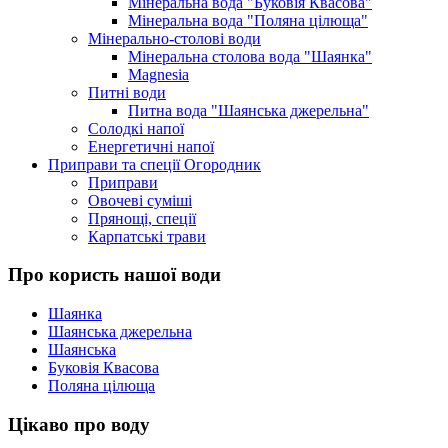
Мінеральна вода "Буковія Квасова"
Мінеральна вода "Поляна цілюща"
Мінерально-столові води
Мінеральна столова вода "Шаянка"
Magnesia
Питні води
Питна вода "Шаянська джерельна"
Солодкі напої
Енергетичні напої
Приправи та спеції Огородник
Приправи
Овочеві суміші
Прянощі, спеції
Карпатські трави
Про користь нашої води
Шаянка
Шаянська джерельна
Шаянська
Буковія Квасова
Поляна цілюща
Цікаво про воду