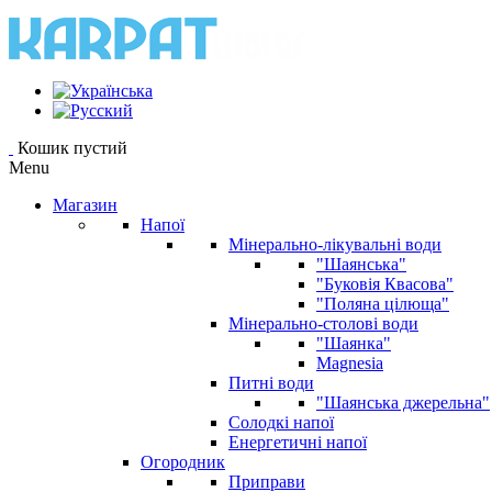
Кошик пустий
Menu
Магазин
Напої
Мінерально-лікувальні води
"Шаянська"
"Буковія Квасова"
"Поляна цілюща"
Мінерально-столові води
"Шаянка"
Magnesia
Питні води
"Шаянська джерельна"
Солодкі напої
Енергетичні напої
Огородник
Приправи