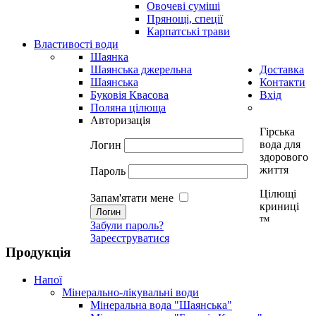
Овочеві суміші
Прянощі, спеції
Карпатські трави
Властивості води
Шаянка
Шаянська джерельна
Доставка
Шаянська
Контакти
Буковія Квасова
Вхід
Поляна цілюща
Авторизація
Гірська
вода для
Логин
здорового
життя
Пароль
Цілющі
Запам'ятати мене
криниці
тм
Забули пароль?
Зареєструватися
Продукція
Напої
Мінерально-лікувальні води
Мінеральна вода "Шаянська"