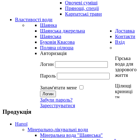
Овочеві суміші
Прянощі, спеції
Карпатські трави
Властивості води
Шаянка
Шаянська джерельна
Доставка
Шаянська
Контакти
Буковія Квасова
Вхід
Поляна цілюща
Авторизація
Гірська
вода для
Логин
здорового
життя
Пароль
Цілющі
Запам'ятати мене
криниці
тм
Забули пароль?
Зареєструватися
Продукція
Напої
Мінерально-лікувальні води
Мінеральна вода "Шаянська"