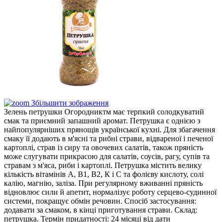
Збільшити зображення
Зелень петрушки Огородниктм має терпкий солодкуватий
смак та приємний запашний аромат. Петрушка є однією з
найпопулярніших прянощів української кухні. Для збагачення
смаку її додають в м'ясні та рибні страви, відвареної і печеної
картоплі, страв із сиру та овочевих салатів, також пряність
може слугувати прикрасою для салатів, соусів, рагу, супів та
стравам з м'яса, риби і картоплі. Петрушка містить велику
кількість вітамінів А, В1, В2, К і С та фолієву кислоту, солі
калію, магнію, заліза. При регулярному вживанні пряність
відновлює сили й апетит, нормалізує роботу серцево-судинної
системи, покращує обмін речовин. Спосіб застосування:
додавати за смаком, в кінці приготування страви. Склад:
петрушка. Термін придатності: 24 місяці від дати