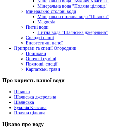
Мінеральна вода "Буковія Квасова"
Мінеральна вода "Поляна цілюща"
Мінерально-столові води
Мінеральна столова вода "Шаянка"
Magnesia
Питні води
Питна вода "Шаянська джерельна"
Солодкі напої
Енергетичні напої
Приправи та спеції Огородник
Приправи
Овочеві суміші
Прянощі, спеції
Карпатські трави
Про користь нашої води
Шаянка
Шаянська джерельна
Шаянська
Буковія Квасова
Поляна цілюща
Цікаво про воду