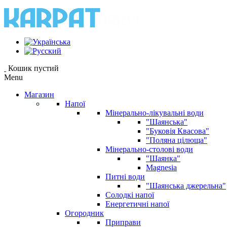
Кошик пустий
Menu
Магазин
Напої
Мінерально-лікувальні води
"Шаянська"
"Буковія Квасова"
"Поляна цілюща"
Мінерально-столові води
"Шаянка"
Magnesia
Питні води
"Шаянська джерельна"
Солодкі напої
Енергетичні напої
Огородник
Приправи