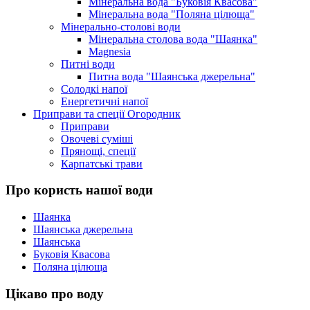
Мінеральна вода "Буковія Квасова"
Мінеральна вода "Поляна цілюща"
Мінерально-столові води
Мінеральна столова вода "Шаянка"
Magnesia
Питні води
Питна вода "Шаянська джерельна"
Солодкі напої
Енергетичні напої
Приправи та спеції Огородник
Приправи
Овочеві суміші
Прянощі, спеції
Карпатські трави
Про користь нашої води
Шаянка
Шаянська джерельна
Шаянська
Буковія Квасова
Поляна цілюща
Цікаво про воду