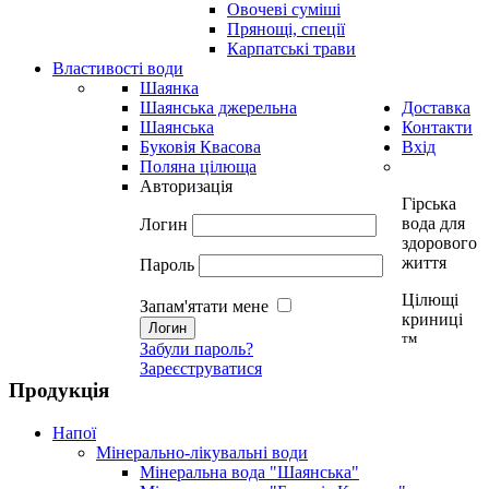
Овочеві суміші
Прянощі, спеції
Карпатські трави
Властивості води
Шаянка
Шаянська джерельна
Доставка
Шаянська
Контакти
Буковія Квасова
Вхід
Поляна цілюща
Авторизація
Гірська
вода для
Логин
здорового
життя
Пароль
Цілющі
Запам'ятати мене
криниці
тм
Забули пароль?
Зареєструватися
Продукція
Напої
Мінерально-лікувальні води
Мінеральна вода "Шаянська"