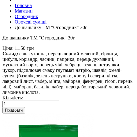
Головна
Магазин
Огородник
Овочеві суміші
До шашлику ТМ "Огородник" 30г
До шашлику ТМ "Огородник" 30г
Ціна:
11.50 грн
Склад:
сіль кухонна, перець чорний мелений, гірчиця,
цибуля, коріандр, часник, паприка, перець духмяний,
мускатний горіх, перець чілі, чебрець, зелень петрушки,
цукор, підсилювач смаку глутамат натрію, шавлія, хмелі-
сунелі (базилік, зелень петрушки, кропу і селери, кінза,
лавровий лист, чабер, м’ята, майоран, фенугрек, гісоп, перець
чілі), майоран, базилік, чабер, перець болгарський червоний,
лимонна кислота.
Кількість:
Придбати