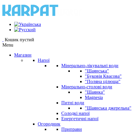
Кошик пустий
Menu
Магазин
Напої
Мінерально-лікувальні води
"Шаянська"
"Буковія Квасова"
"Поляна цілюща"
Мінерально-столові води
"Шаянка"
Magnesia
Питні води
"Шаянська джерельна"
Солодкі напої
Енергетичні напої
Огородник
Приправи