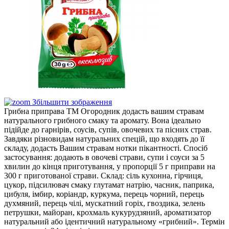
Збільшити зображення
Грибна приправа ТМ Огородник додасть вашим стравам
натурального грибного смаку та аромату. Вона ідеально
підійде до гарнірів, соусів, супів, овочевих та пісних страв.
Завдяки різновидам натуральних спецій, що входять до її
складу, додасть Вашим стравам нотки пікантності. Спосіб
застосування: додають в овочеві страви, супи і соуси за 5
хвилин до кінця приготування, у пропорції 5 г приправи на
300 г приготованої страви. Склад: сіль кухонна, гірчиця,
цукор, підсилювач смаку глутамат натрію, часник, паприка,
цибуля, імбир, коріандр, куркума, перець чорний, перець
духмяний, перець чілі, мускатний горіх, гвоздика, зелень
петрушки, майоран, крохмаль кукурудзяний, ароматизатор
натуральний або ідентичний натуральному «грибний». Термін