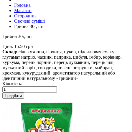
Головна
Магазин
Огородник
Овочеві суміші
Грибна 30г, шт
Грибна 30г, шт
Ціна:
15.50 грн
Склад:
сіль кухонна, гірчиця, цукор, підсилювач смаку
глутамат натрію, часник, паприка, цибуля, імбир, коріандр,
куркума, перець чорний, перець духмяний, перець чілі,
мускатний горіх, гвоздика, зелень петрушки, майоран,
крохмаль кукурудзяний, ароматизатор натуральний або
ідентичний натуральному «грибний».
Кількість:
Придбати