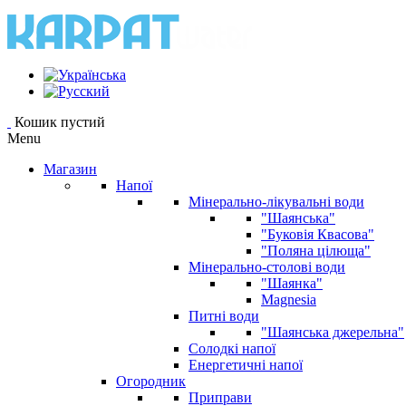
Кошик пустий
Menu
Магазин
Напої
Мінерально-лікувальні води
"Шаянська"
"Буковія Квасова"
"Поляна цілюща"
Мінерально-столові води
"Шаянка"
Magnesia
Питні води
"Шаянська джерельна"
Солодкі напої
Енергетичні напої
Огородник
Приправи