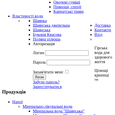
Овочеві суміші
Прянощі, спеції
Карпатські трави
Властивості води
Шаянка
Шаянська джерельна
Доставка
Шаянська
Контакти
Буковія Квасова
Вхід
Поляна цілюща
Авторизація
Гірська
вода для
Логин
здорового
життя
Пароль
Цілющі
Запам'ятати мене
криниці
тм
Забули пароль?
Зареєструватися
Продукція
Напої
Мінерально-лікувальні води
Мінеральна вода "Шаянська"