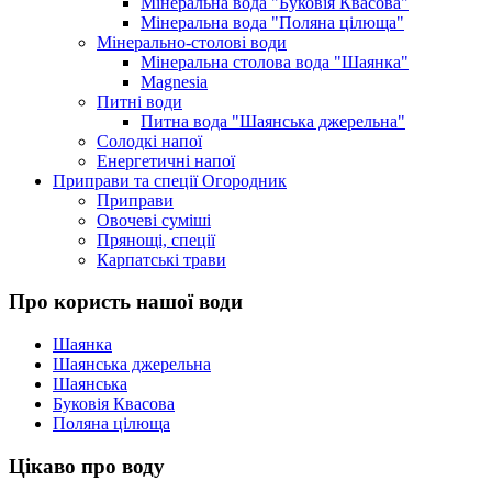
Мінеральна вода "Буковія Квасова"
Мінеральна вода "Поляна цілюща"
Мінерально-столові води
Мінеральна столова вода "Шаянка"
Magnesia
Питні води
Питна вода "Шаянська джерельна"
Солодкі напої
Енергетичні напої
Приправи та спеції Огородник
Приправи
Овочеві суміші
Прянощі, спеції
Карпатські трави
Про користь нашої води
Шаянка
Шаянська джерельна
Шаянська
Буковія Квасова
Поляна цілюща
Цікаво про воду