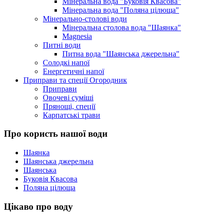
Мінеральна вода "Буковія Квасова"
Мінеральна вода "Поляна цілюща"
Мінерально-столові води
Мінеральна столова вода "Шаянка"
Magnesia
Питні води
Питна вода "Шаянська джерельна"
Солодкі напої
Енергетичні напої
Приправи та спеції Огородник
Приправи
Овочеві суміші
Прянощі, спеції
Карпатські трави
Про користь нашої води
Шаянка
Шаянська джерельна
Шаянська
Буковія Квасова
Поляна цілюща
Цікаво про воду