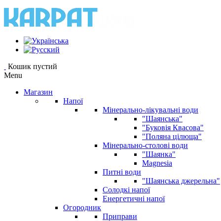
Кошик пустий
Menu
Магазин
Напої
Мінерально-лікувальні води
"Шаянська"
"Буковія Квасова"
"Поляна цілюща"
Мінерально-столові води
"Шаянка"
Magnesia
Питні води
"Шаянська джерельна"
Солодкі напої
Енергетичні напої
Огородник
Приправи