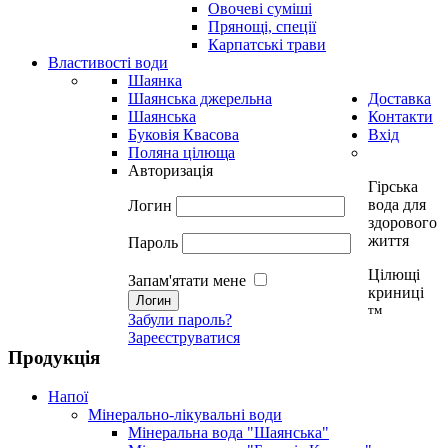
Овочеві суміші
Прянощі, спеції
Карпатські трави
Властивості води
Шаянка
Шаянська джерельна
Доставка
Шаянська
Контакти
Буковія Квасова
Вхід
Поляна цілюща
Авторизація
Гірська
вода для
Логин
здорового
життя
Пароль
Цілющі
Запам'ятати мене
криниці
тм
Забули пароль?
Зареєструватися
Продукція
Напої
Мінерально-лікувальні води
Мінеральна вода "Шаянська"