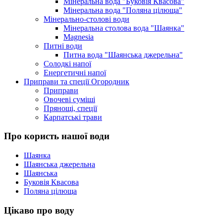
Мінеральна вода "Буковія Квасова"
Мінеральна вода "Поляна цілюща"
Мінерально-столові води
Мінеральна столова вода "Шаянка"
Magnesia
Питні води
Питна вода "Шаянська джерельна"
Солодкі напої
Енергетичні напої
Приправи та спеції Огородник
Приправи
Овочеві суміші
Прянощі, спеції
Карпатські трави
Про користь нашої води
Шаянка
Шаянська джерельна
Шаянська
Буковія Квасова
Поляна цілюща
Цікаво про воду