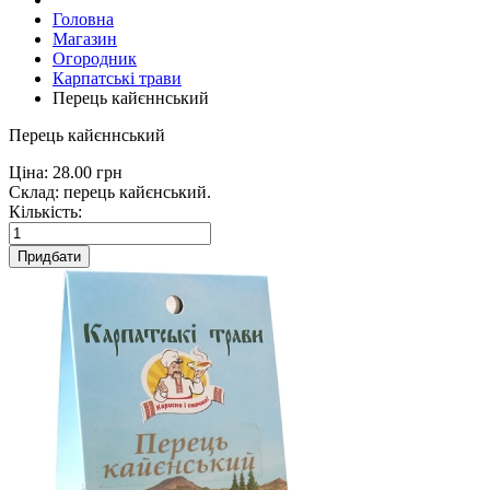
Головна
Магазин
Огородник
Карпатські трави
Перець кайєннський
Перець кайєннський
Ціна:
28.00 грн
Склад: перець кайєнський.
Кількість:
Придбати