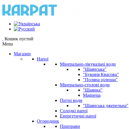
Кошик пустий
Menu
Магазин
Напої
Мінерально-лікувальні води
"Шаянська"
"Буковія Квасова"
"Поляна цілюща"
Мінерально-столові води
"Шаянка"
Magnesia
Питні води
"Шаянська джерельна"
Солодкі напої
Енергетичні напої
Огородник
Приправи