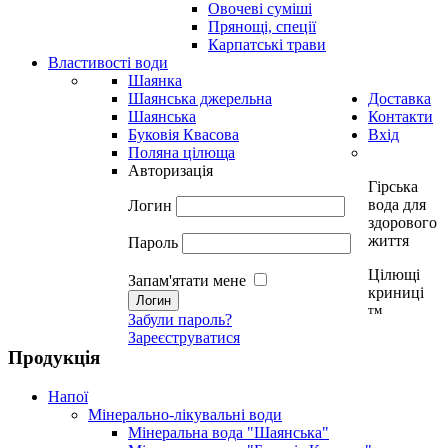
Овочеві суміші
Прянощі, спеції
Карпатські трави
Властивості води
Шаянка
Шаянська джерельна
Доставка
Шаянська
Контакти
Буковія Квасова
Вхід
Поляна цілюща
Авторизація
Гірська
вода для
Логин
здорового
життя
Пароль
Цілющі
Запам'ятати мене
криниці
тм
Забули пароль?
Зареєструватися
Продукція
Напої
Мінерально-лікувальні води
Мінеральна вода "Шаянська"