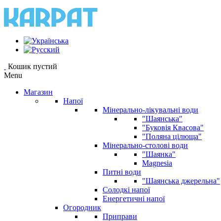
Кошик пустий
Menu
Магазин
Напої
Мінерально-лікувальні води
"Шаянська"
"Буковія Квасова"
"Поляна цілюща"
Мінерально-столові води
"Шаянка"
Magnesia
Питні води
"Шаянська джерельна"
Солодкі напої
Енергетичні напої
Огородник
Приправи