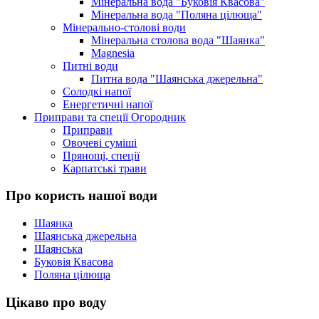
Мінеральна вода "Буковія Квасова"
Мінеральна вода "Поляна цілюща"
Мінерально-столові води
Мінеральна столова вода "Шаянка"
Magnesia
Питні води
Питна вода "Шаянська джерельна"
Солодкі напої
Енергетичні напої
Приправи та спеції Огородник
Приправи
Овочеві суміші
Прянощі, спеції
Карпатські трави
Про користь нашої води
Шаянка
Шаянська джерельна
Шаянська
Буковія Квасова
Поляна цілюща
Цікаво про воду