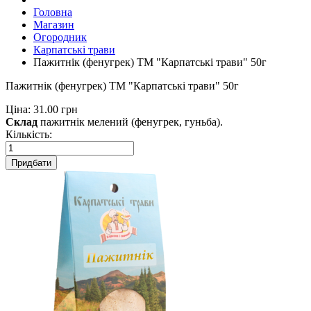
Головна
Магазин
Огородник
Карпатські трави
Пажитнік (фенугрек) ТМ "Карпатські трави" 50г
Пажитнік (фенугрек) ТМ "Карпатські трави" 50г
Ціна:
31.00 грн
Склад
пажитнік мелений (фенугрек, гуньба).
Кількість:
Придбати