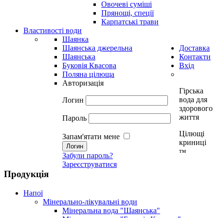
Овочеві суміші
Прянощі, спеції
Карпатські трави
Властивості води
Шаянка
Шаянська джерельна
Доставка
Шаянська
Контакти
Буковія Квасова
Вхід
Поляна цілюща
Авторизація
Гірська
вода для
Логин
здорового
життя
Пароль
Цілющі
Запам'ятати мене
криниці
тм
Забули пароль?
Зареєструватися
Продукція
Напої
Мінерально-лікувальні води
Мінеральна вода "Шаянська"