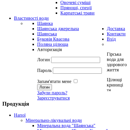
Овочеві суміші
Прянощі, спеції
Карпатські трави
Властивості води
Шаянка
Шаянська джерельна
Доставка
Шаянська
Контакти
Буковія Квасова
Вхід
Поляна цілюща
Авторизація
Гірська
вода для
Логин
здорового
життя
Пароль
Цілющі
Запам'ятати мене
криниці
тм
Забули пароль?
Зареєструватися
Продукція
Напої
Мінерально-лікувальні води
Мінеральна вода "Шаянська"