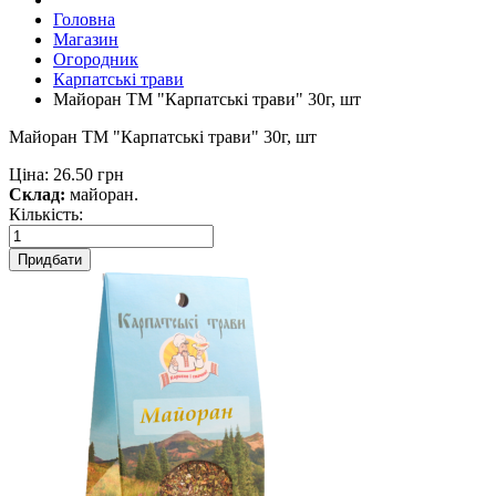
Головна
Магазин
Огородник
Карпатські трави
Майоран ТМ "Карпатські трави" 30г, шт
Майоран ТМ "Карпатські трави" 30г, шт
Ціна:
26.50 грн
Склад:
майоран.
Кількість:
Придбати