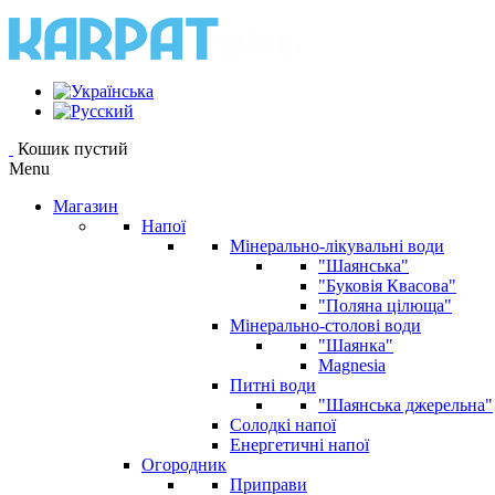
Кошик пустий
Menu
Магазин
Напої
Мінерально-лікувальні води
"Шаянська"
"Буковія Квасова"
"Поляна цілюща"
Мінерально-столові води
"Шаянка"
Magnesia
Питні води
"Шаянська джерельна"
Солодкі напої
Енергетичні напої
Огородник
Приправи