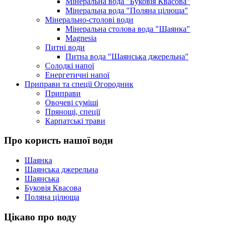
Мінеральна вода "Буковія Квасова"
Мінеральна вода "Поляна цілюща"
Мінерально-столові води
Мінеральна столова вода "Шаянка"
Magnesia
Питні води
Питна вода "Шаянська джерельна"
Солодкі напої
Енергетичні напої
Приправи та спеції Огородник
Приправи
Овочеві суміші
Прянощі, спеції
Карпатські трави
Про користь нашої води
Шаянка
Шаянська джерельна
Шаянська
Буковія Квасова
Поляна цілюща
Цікаво про воду