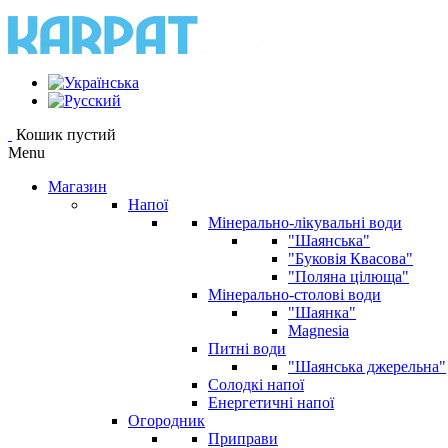
Кошик пустий
Menu
Магазин
Напої
Мінерально-лікувальні води
"Шаянська"
"Буковія Квасова"
"Поляна цілюща"
Мінерально-столові води
"Шаянка"
Magnesia
Питні води
"Шаянська джерельна"
Солодкі напої
Енергетичні напої
Огородник
Приправи