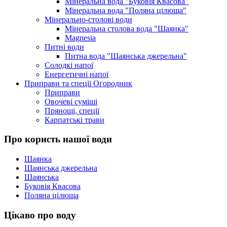
Мінеральна вода "Буковія Квасова"
Мінеральна вода "Поляна цілюща"
Мінерально-столові води
Мінеральна столова вода "Шаянка"
Magnesia
Питні води
Питна вода "Шаянська джерельна"
Солодкі напої
Енергетичні напої
Приправи та спеції Огородник
Приправи
Овочеві суміші
Прянощі, спеції
Карпатські трави
Про користь нашої води
Шаянка
Шаянська джерельна
Шаянська
Буковія Квасова
Поляна цілюща
Цікаво про воду