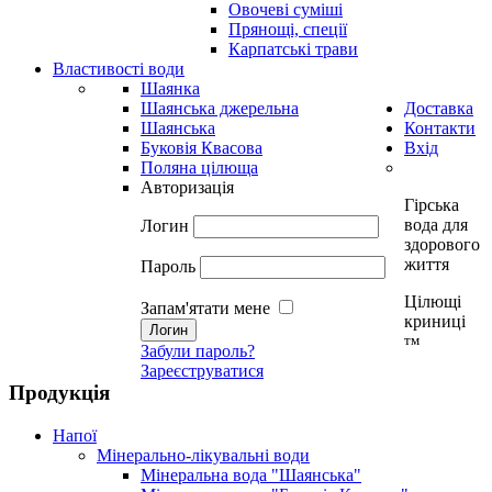
Овочеві суміші
Прянощі, спеції
Карпатські трави
Властивості води
Шаянка
Шаянська джерельна
Доставка
Шаянська
Контакти
Буковія Квасова
Вхід
Поляна цілюща
Авторизація
Гірська
вода для
Логин
здорового
життя
Пароль
Цілющі
Запам'ятати мене
криниці
тм
Забули пароль?
Зареєструватися
Продукція
Напої
Мінерально-лікувальні води
Мінеральна вода "Шаянська"