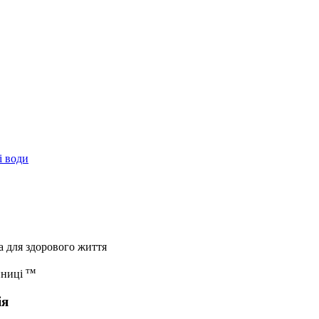
і води
а для здорового життя
тм
иниці
ія