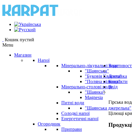
Кошик пустий
Menu
Магазин
Напої
Мінерально-лікувальні води
Властивост
"Шаянська"
"Буковія Квасова"
Доставка
"Поляна цілюща"
Контакти
Мінерально-столові води
Вхід
"Шаянка"
Magnesia
Гірська вод
Питні води
"Шаянська джерельна"
Солодкі напої
Цілющі кр
Енергетичні напої
Огородник
Продукц
Приправи