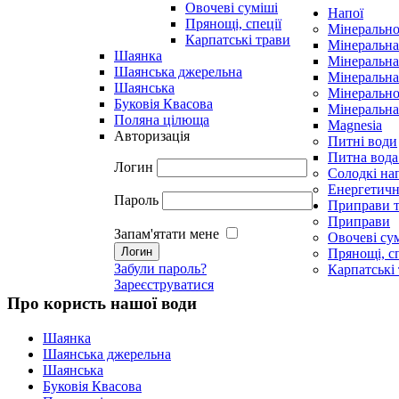
Овочеві суміші
Напої
Прянощі, спеції
Мінерально
Карпатські трави
Мінеральна
Шаянка
Мінеральна
Шаянська джерельна
Мінеральна
Шаянська
Мінерально
Буковія Квасова
Мінеральна
Поляна цілюща
Magnesia
Авторизація
Питні води
Питна вода
Логин
Солодкі на
Енергетичн
Пароль
Приправи т
Приправи
Запам'ятати мене
Овочеві су
Прянощі, сп
Забули пароль?
Карпатські
Зареєструватися
Про користь нашої води
Шаянка
Шаянська джерельна
Шаянська
Буковія Квасова