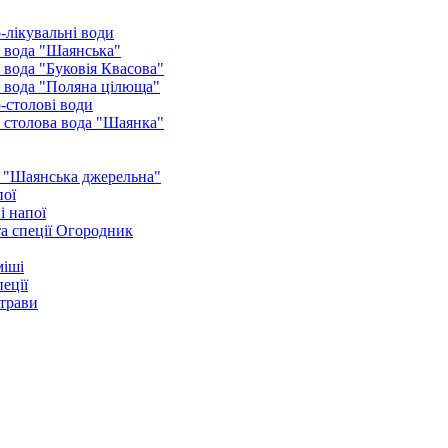
-лікувальні води
 вода "Шаянська"
 вода "Буковія Квасова"
 вода "Поляна цілюща"
-столові води
 столова вода "Шаянка"
 "Шаянська джерельна"
пої
і напої
а спеції Огородник
міші
еції
 трави