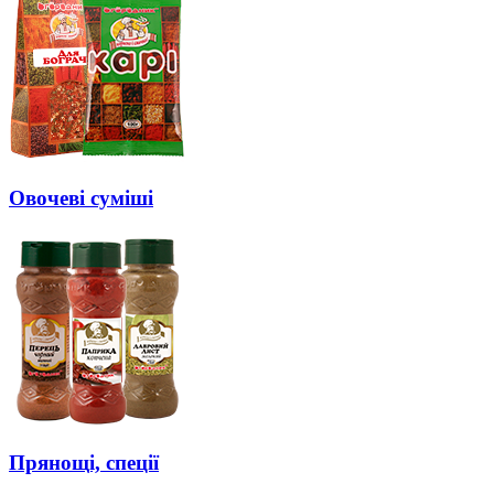
Овочеві суміші
Прянощі, спеції