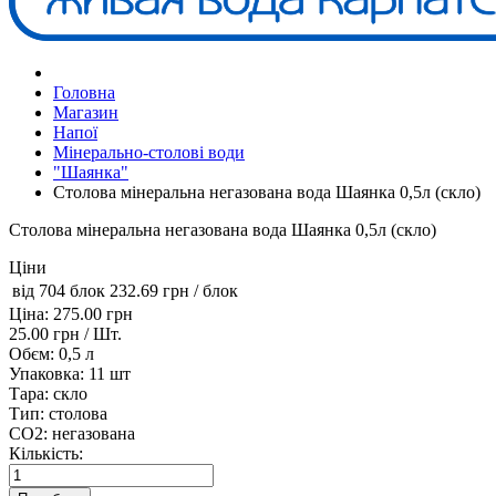
Головна
Магазин
Напої
Мінерально-столові води
"Шаянка"
Столова мінеральна негазована вода Шаянка 0,5л (скло)
Столова мінеральна негазована вода Шаянка 0,5л (скло)
Ціни
від 704 блок
232.69 грн
/ блок
Ціна:
275.00 грн
25.00 грн
/ Шт.
Обєм:
0,5 л
Упаковка:
11 шт
Тара:
скло
Тип:
столова
CO2:
негазована
Кількість: