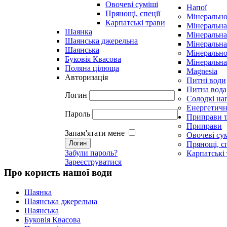
Овочеві суміші
Напої
Прянощі, спеції
Мінерально
Карпатські трави
Мінеральна
Шаянка
Мінеральна
Шаянська джерельна
Мінеральна
Шаянська
Мінерально
Буковія Квасова
Мінеральна
Поляна цілюща
Magnesia
Авторизація
Питні води
Питна вода
Логин
Солодкі на
Енергетичн
Пароль
Приправи т
Приправи
Запам'ятати мене
Овочеві су
Прянощі, сп
Забули пароль?
Карпатські
Зареєструватися
Про користь нашої води
Шаянка
Шаянська джерельна
Шаянська
Буковія Квасова