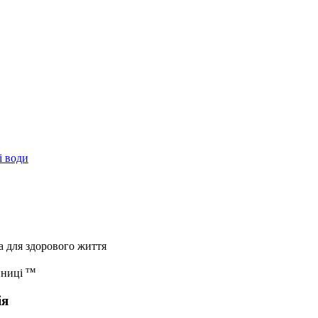
і води
а для здорового життя
тм
иниці
ія