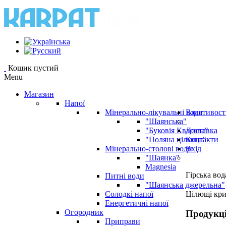
Кошик пустий
Menu
Магазин
Напої
Мінерально-лікувальні води
Властивост
"Шаянська"
"Буковія Квасова"
Доставка
"Поляна цілюща"
Контакти
Мінерально-столові води
Вхід
"Шаянка"
Magnesia
Гірська вод
Питні води
"Шаянська джерельна"
Солодкі напої
Цілющі кр
Енергетичні напої
Огородник
Продукц
Приправи