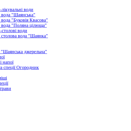
-лікувальні води
 вода "Шаянська"
 вода "Буковія Квасова"
 вода "Поляна цілюща"
-столові води
 столова вода "Шаянка"
 "Шаянська джерельна"
пої
і напої
а спеції Огородник
міші
еції
 трави