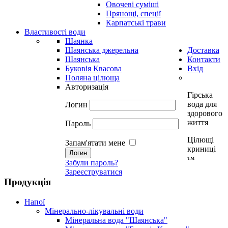
Овочеві суміші
Прянощі, спеції
Карпатські трави
Властивості води
Шаянка
Шаянська джерельна
Доставка
Шаянська
Контакти
Буковія Квасова
Вхід
Поляна цілюща
Авторизація
Гірська
вода для
Логин
здорового
життя
Пароль
Цілющі
Запам'ятати мене
криниці
тм
Забули пароль?
Зареєструватися
Продукція
Напої
Мінерально-лікувальні води
Мінеральна вода "Шаянська"