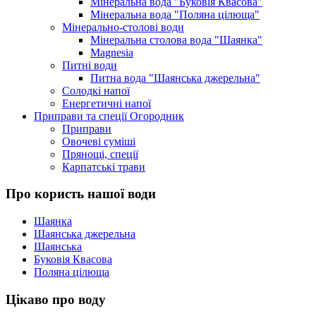
Мінеральна вода "Буковія Квасова"
Мінеральна вода "Поляна цілюща"
Мінерально-столові води
Мінеральна столова вода "Шаянка"
Magnesia
Питні води
Питна вода "Шаянська джерельна"
Солодкі напої
Енергетичні напої
Приправи та спеції Огородник
Приправи
Овочеві суміші
Прянощі, спеції
Карпатські трави
Про користь нашої води
Шаянка
Шаянська джерельна
Шаянська
Буковія Квасова
Поляна цілюща
Цікаво про воду