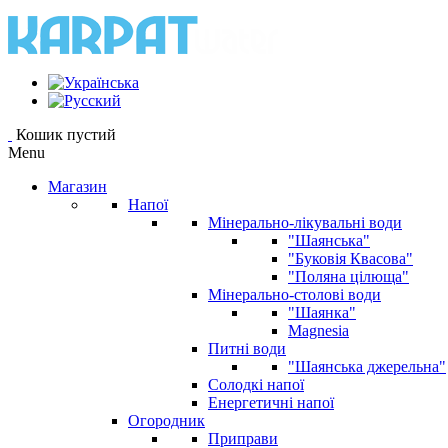
Кошик пустий
Menu
Магазин
Напої
Мінерально-лікувальні води
"Шаянська"
"Буковія Квасова"
"Поляна цілюща"
Мінерально-столові води
"Шаянка"
Magnesia
Питні води
"Шаянська джерельна"
Солодкі напої
Енергетичні напої
Огородник
Приправи