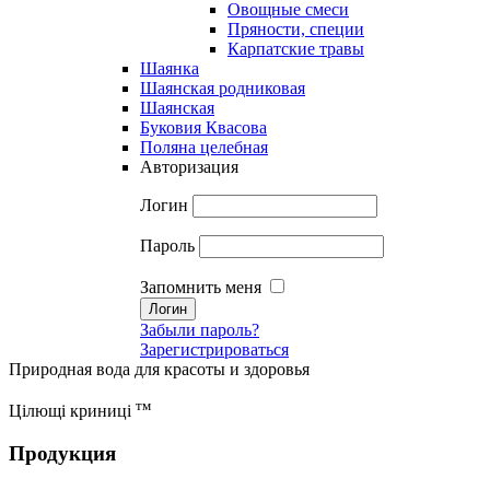
Овощные смеси
Пряности, специи
Карпатские травы
Шаянка
Шаянская родниковая
Шаянская
Буковия Квасова
Поляна целебная
Авторизация
Логин
Пароль
Запомнить меня
Забыли пароль?
Зарегистрироваться
Природная вода для красоты и здоровья
тм
Цілющі криниці
Продукция