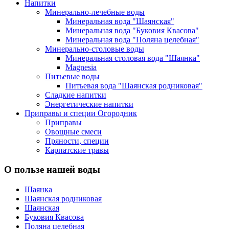
Напитки
Минерально-лечебные воды
Минеральная вода "Шаянская"
Минеральная вода "Буковия Квасова"
Минеральная вода "Поляна целебная"
Минерально-столовые воды
Минеральная столовая вода "Шаянка"
Magnesia
Питьевые воды
Питьевая вода "Шаянская родниковая"
Сладкие напитки
Энергетические напитки
Приправы и специи Огородник
Приправы
Овощные смеси
Пряности, специи
Карпатские травы
О пользе нашей воды
Шаянка
Шаянская родниковая
Шаянская
Буковия Квасова
Поляна целебная