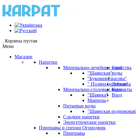
Корзина пустая
Menu
Магазин
Напитки
Минерально-лечебные воды
Свойства
"Шаянская"
воды
"Буковия Квасова"
" Поляна целебная"
Доставка
Минерально-столовые воды
Контакты
"Шаянка"
Вход
Magnesia
Питьевые воды
"Шаянская родниковая
Сладкие напитки
Энергетические напитки
Приправы и специи Огородник
Приправы