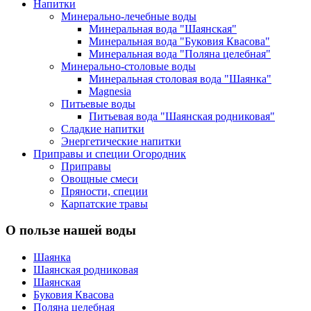
Напитки
Минерально-лечебные воды
Минеральная вода "Шаянская"
Минеральная вода "Буковия Квасова"
Минеральная вода "Поляна целебная"
Минерально-столовые воды
Минеральная столовая вода "Шаянка"
Magnesia
Питьевые воды
Питьевая вода "Шаянская родниковая"
Сладкие напитки
Энергетические напитки
Приправы и специи Огородник
Приправы
Овощные смеси
Пряности, специи
Карпатские травы
О пользе нашей воды
Шаянка
Шаянская родниковая
Шаянская
Буковия Квасова
Поляна целебная