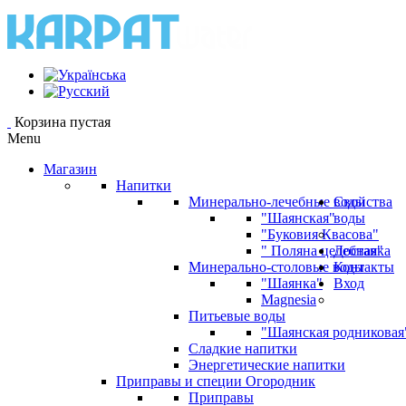
Корзина пустая
Menu
Магазин
Напитки
Минерально-лечебные воды
Свойства
"Шаянская"
воды
"Буковия Квасова"
" Поляна целебная"
Доставка
Минерально-столовые воды
Контакты
"Шаянка"
Вход
Magnesia
Питьевые воды
"Шаянская родниковая
Сладкие напитки
Энергетические напитки
Приправы и специи Огородник
Приправы