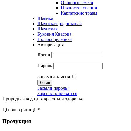
Овощные смеси
Пряности, специи
Карпатские травы
Шаянка
Шаянская родниковая
Шаянская
Буковия Квасова
Поляна целебная
Авторизация
Логин
Пароль
Запомнить меня
Забыли пароль?
Зарегистрироваться
Природная вода для красоты и здоровья
тм
Цілющі криниці
Продукция