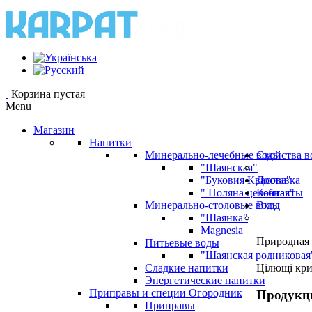
Корзина пустая
Menu
Магазин
Напитки
Минерально-лечебные воды
Свойства в
"Шаянская"
"Буковия Квасова"
Доставка
" Поляна целебная"
Контакты
Минерально-столовые воды
Вход
"Шаянка"
Magnesia
Природная 
Питьевые воды
"Шаянская родниковая
Сладкие напитки
Цілющі кр
Энергетические напитки
Приправы и специи Огородник
Продукц
Приправы