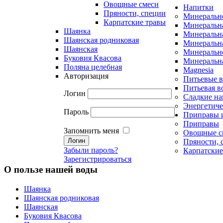
Овощные смеси
Напитки
Пряности, специи
Минеральн
Карпатские травы
Минеральна
Шаянка
Минеральна
Шаянская родниковая
Минеральна
Шаянская
Минеральн
Буковия Квасова
Минеральна
Поляна целебная
Magnesia
Авторизация
Питьевые 
Питьевая в
Логин
Сладкие на
Энергетиче
Пароль
Приправы 
Приправы
Запомнить меня
Овощные с
Пряности, 
Забыли пароль?
Карпатские
Зарегистрироваться
О пользе нашей воды
Шаянка
Шаянская родниковая
Шаянская
Буковия Квасова