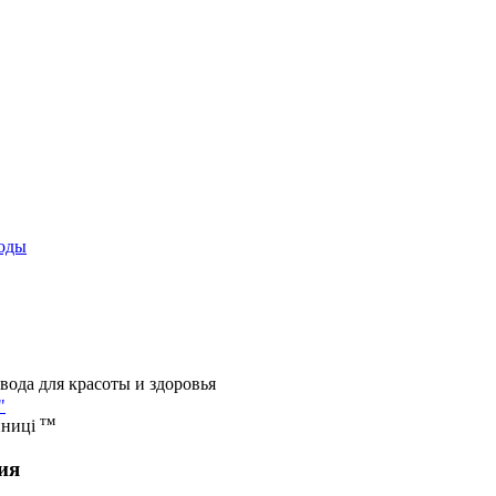
оды
вода для красоты и здоровья
"
тм
иниці
ия