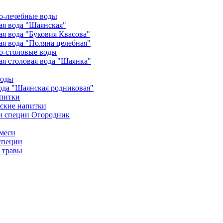
о-лечебные воды
я вода "Шаянская"
я вода "Буковия Квасова"
я вода "Поляна целебная"
о-столовые воды
я столовая вода "Шаянка"
воды
ода "Шаянская родниковая"
питки
ские напитки
и специи Огородник
меси
специи
 травы