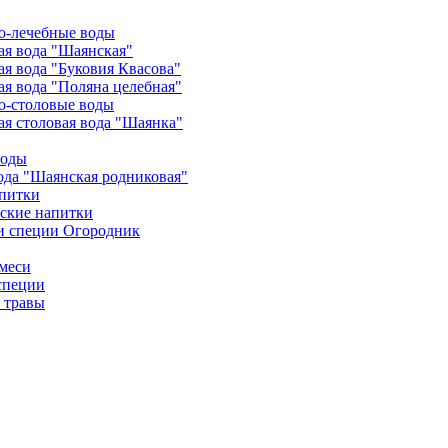
о-лечебные воды
я вода "Шаянская"
я вода "Буковия Квасова"
я вода "Поляна целебная"
о-столовые воды
я столовая вода "Шаянка"
воды
ода "Шаянская родниковая"
питки
ские напитки
и специи Огородник
меси
специи
 травы