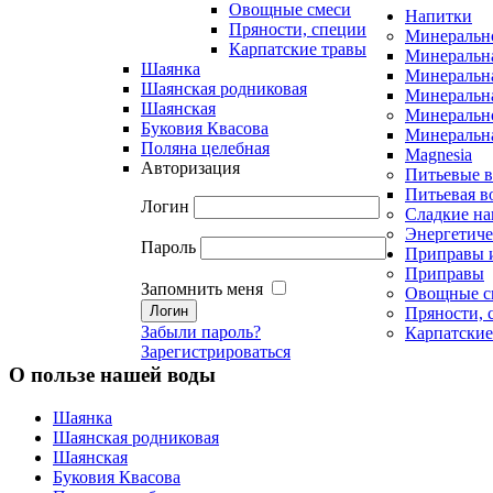
Овощные смеси
Напитки
Пряности, специи
Минеральн
Карпатские травы
Минеральна
Шаянка
Минеральна
Шаянская родниковая
Минеральна
Шаянская
Минеральн
Буковия Квасова
Минеральна
Поляна целебная
Magnesia
Авторизация
Питьевые 
Питьевая в
Логин
Сладкие на
Энергетиче
Пароль
Приправы 
Приправы
Запомнить меня
Овощные с
Пряности, 
Забыли пароль?
Карпатские
Зарегистрироваться
О пользе нашей воды
Шаянка
Шаянская родниковая
Шаянская
Буковия Квасова