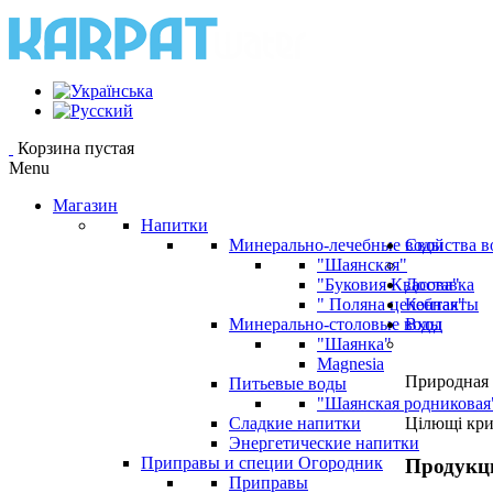
Корзина пустая
Menu
Магазин
Напитки
Минерально-лечебные воды
Свойства в
"Шаянская"
"Буковия Квасова"
Доставка
" Поляна целебная"
Контакты
Минерально-столовые воды
Вход
"Шаянка"
Magnesia
Природная 
Питьевые воды
"Шаянская родниковая
Сладкие напитки
Цілющі кр
Энергетические напитки
Приправы и специи Огородник
Продукц
Приправы