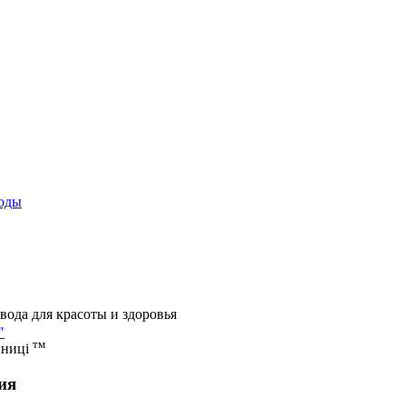
оды
вода для красоты и здоровья
"
тм
иниці
ия