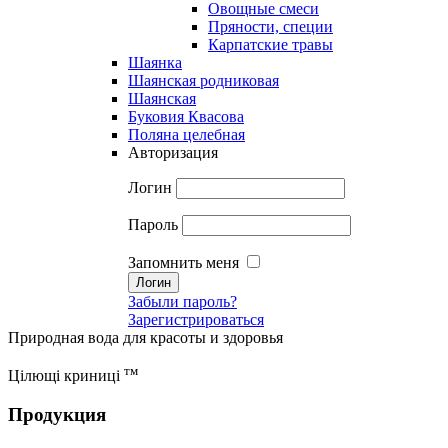
Овощные смеси
Пряности, специи
Карпатские травы
Шаянка
Шаянская родниковая
Шаянская
Буковия Квасова
Поляна целебная
Авторизация
Логин
Пароль
Запомнить меня
Забыли пароль?
Зарегистрироваться
Природная вода для красоты и здоровья
тм
Цілющі криниці
Продукция