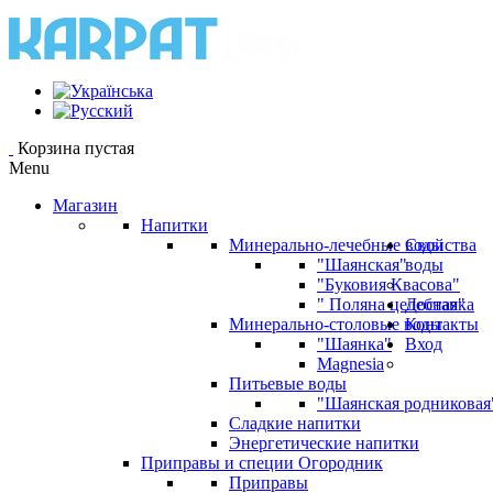
Корзина пустая
Menu
Магазин
Напитки
Минерально-лечебные воды
Свойства
"Шаянская"
воды
"Буковия Квасова"
" Поляна целебная"
Доставка
Минерально-столовые воды
Контакты
"Шаянка"
Вход
Magnesia
Питьевые воды
"Шаянская родниковая
Сладкие напитки
Энергетические напитки
Приправы и специи Огородник
Приправы