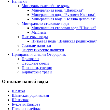
Напитки
Минерально-лечебные воды
Минеральная вода "Шаянская"
Минеральная вода "Буковия Квасова"
Минеральная вода "Поляна целебная"
Минерально-столовые воды
Минеральная столовая вода "Шаянка"
Magnesia
Питьевые воды
Питьевая вода "Шаянская родниковая"
Сладкие напитки
Энергетические напитки
Приправы и специи Огородник
Приправы
Овощные смеси
Пряности, специи
Карпатские травы
О пользе нашей воды
Шаянка
Шаянская родниковая
Шаянская
Буковия Квасова
Поляна целебная