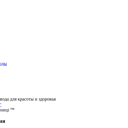
оды
вода для красоты и здоровья
"
тм
иниці
ия