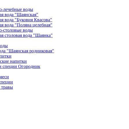
о-лечебные воды
я вода "Шаянская"
я вода "Буковия Квасова"
я вода "Поляна целебная"
о-столовые воды
я столовая вода "Шаянка"
воды
ода "Шаянская родниковая"
питки
ские напитки
и специи Огородник
меси
специи
 травы