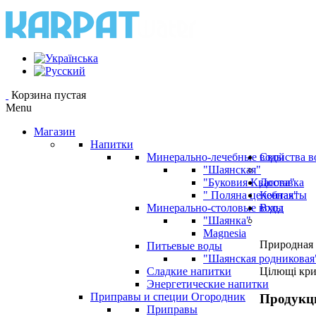
Корзина пустая
Menu
Магазин
Напитки
Минерально-лечебные воды
Свойства в
"Шаянская"
"Буковия Квасова"
Доставка
" Поляна целебная"
Контакты
Минерально-столовые воды
Вход
"Шаянка"
Magnesia
Природная 
Питьевые воды
"Шаянская родниковая
Сладкие напитки
Цілющі кр
Энергетические напитки
Приправы и специи Огородник
Продукц
Приправы