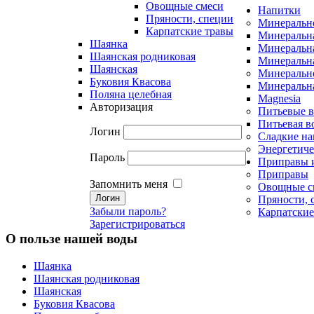
Овощные смеси
Напитки
Пряности, специи
Минеральн
Карпатские травы
Минеральна
Шаянка
Минеральна
Шаянская родниковая
Минеральна
Шаянская
Минеральн
Буковия Квасова
Минеральна
Поляна целебная
Magnesia
Авторизация
Питьевые 
Питьевая в
Логин
Сладкие на
Энергетиче
Пароль
Приправы 
Приправы
Запомнить меня
Овощные с
Пряности, 
Забыли пароль?
Карпатские
Зарегистрироваться
О пользе нашей воды
Шаянка
Шаянская родниковая
Шаянская
Буковия Квасова