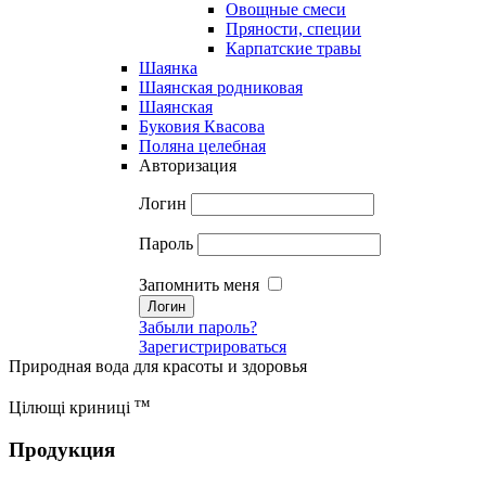
Овощные смеси
Пряности, специи
Карпатские травы
Шаянка
Шаянская родниковая
Шаянская
Буковия Квасова
Поляна целебная
Авторизация
Логин
Пароль
Запомнить меня
Забыли пароль?
Зарегистрироваться
Природная вода для красоты и здоровья
тм
Цілющі криниці
Продукция