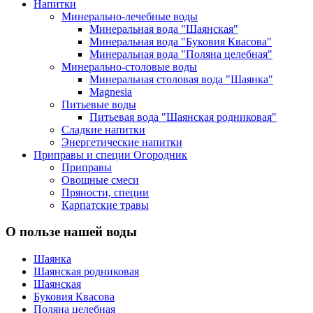
Напитки
Минерально-лечебные воды
Минеральная вода "Шаянская"
Минеральная вода "Буковия Квасова"
Минеральная вода "Поляна целебная"
Минерально-столовые воды
Минеральная столовая вода "Шаянка"
Magnesia
Питьевые воды
Питьевая вода "Шаянская родниковая"
Сладкие напитки
Энергетические напитки
Приправы и специи Огородник
Приправы
Овощные смеси
Пряности, специи
Карпатские травы
О пользе нашей воды
Шаянка
Шаянская родниковая
Шаянская
Буковия Квасова
Поляна целебная