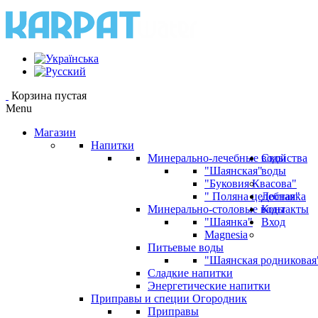
Корзина пустая
Menu
Магазин
Напитки
Минерально-лечебные воды
Свойства
"Шаянская"
воды
"Буковия Квасова"
" Поляна целебная"
Доставка
Минерально-столовые воды
Контакты
"Шаянка"
Вход
Magnesia
Питьевые воды
"Шаянская родниковая
Сладкие напитки
Энергетические напитки
Приправы и специи Огородник
Приправы