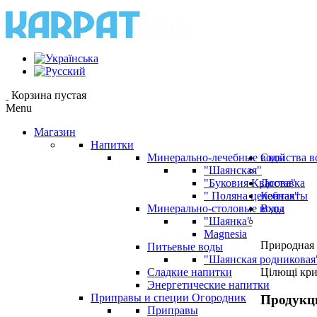
Корзина пустая
Menu
Магазин
Напитки
Минерально-лечебные воды
Свойства в
"Шаянская"
"Буковия Квасова"
Доставка
" Поляна целебная"
Контакты
Минерально-столовые воды
Вход
"Шаянка"
Magnesia
Природная 
Питьевые воды
"Шаянская родниковая
Сладкие напитки
Цілющі кр
Энергетические напитки
Приправы и специи Огородник
Продукц
Приправы