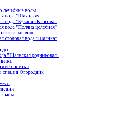
о-лечебные воды
я вода "Шаянская"
я вода "Буковия Квасова"
я вода "Поляна целебная"
о-столовые воды
я столовая вода "Шаянка"
воды
ода "Шаянская родниковая"
питки
ские напитки
и специи Огородник
меси
специи
 травы