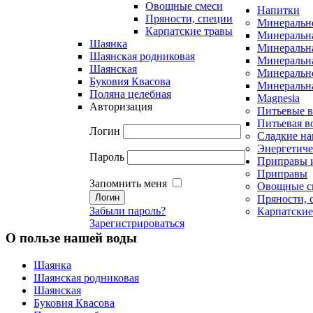
Овощные смеси
Напитки
Пряности, специи
Минеральн
Карпатские травы
Минеральна
Шаянка
Минеральна
Шаянская родниковая
Минеральна
Шаянская
Минеральн
Буковия Квасова
Минеральна
Поляна целебная
Magnesia
Авторизация
Питьевые 
Питьевая в
Логин
Сладкие на
Энергетиче
Пароль
Приправы 
Приправы
Запомнить меня
Овощные с
Пряности, 
Забыли пароль?
Карпатские
Зарегистрироваться
О пользе нашей воды
Шаянка
Шаянская родниковая
Шаянская
Буковия Квасова