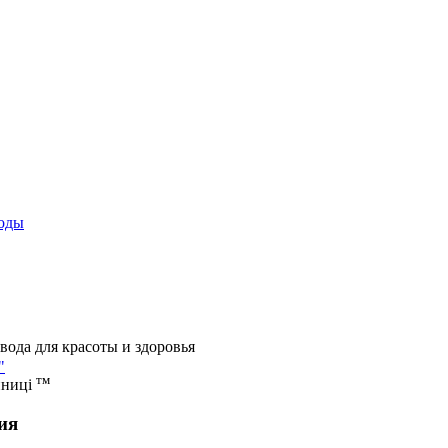
оды
вода для красоты и здоровья
"
тм
иниці
ия